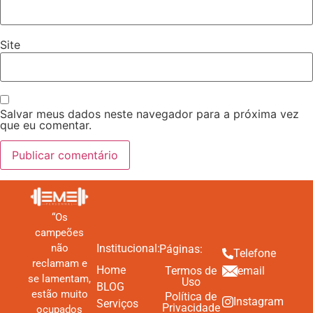
Site
Salvar meus dados neste navegador para a próxima vez
que eu comentar.
“Os
campeões
Institucional:
não
Páginas:
Telefone
reclamam e
Home
Termos de
email
se lamentam,
Uso
BLOG
estão muito
Política de
Instagram
Serviços
Privacidade
ocupados